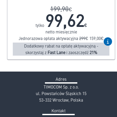
199,90
€
99,62
tylko
€
netto miesięcznie
Jednorazowa opłata aktywacyjna
299
€
159,00
€
Dodatkowy rabat na opłatę aktywacyjną -
skorzystaj z
Fast Lane
i zaoszczędź
21%
Adres
TIMOCOM Sp. z o.o.
ul. Powstańców Śląskich 15
53-332 Wrocław, Polska
Kontakt