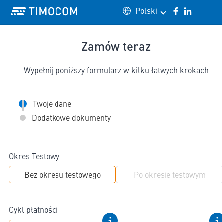
Polski
facebook
linkedin
in
Zamów teraz
Wypełnij poniższy formularz w kilku łatwych krokach
Twoje dane
Dodatkowe dokumenty
Okres Testowy
Bez okresu testowego
Po okresie testowym
Cykl płatności